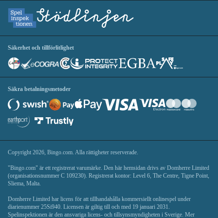
Säkerhet och tillförlitlighet
Säkra betalningsmetoder
Copyright 2026, Bingo.com. Alla rättigheter reserverade.
"Bingo.com" är ett registrerat varumärke. Den här hemsidan drivs av Domherre Limited
(organisationsnummer C 109230). Registrerat kontor: Level 6, The Centre, Tigne Point,
Sliema, Malta.
Domherre Limited har licens för att tillhandahålla kommersiellt onlinespel under
diarienummer 25Si940. Licensen är giltig till och med 19 januari 2031.
Spelinspektionen är den ansvariga licens- och tillsynsmyndigheten i Sverige. Mer