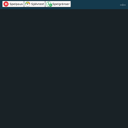
--:--