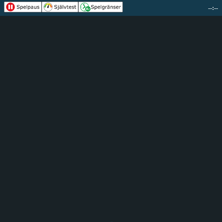
--:--