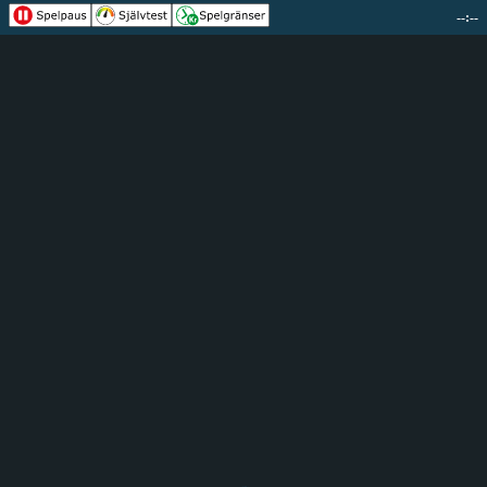
--:--