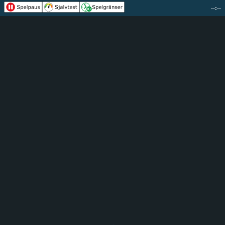
--:--