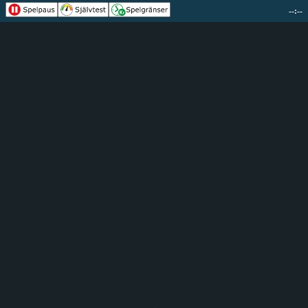
--:--