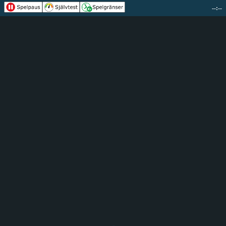
--:--