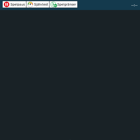
--:--