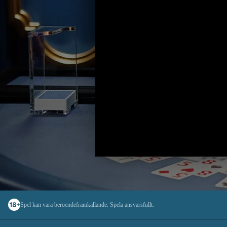
Spel kan vara beroendeframkallande. Spela ansvarsfullt.