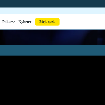
Poker
Nyheter
Börja spela