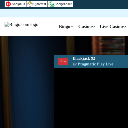
Bingo
Casino
Live Casino
Blackjack 92
Live
av
Pragmatic Play Live