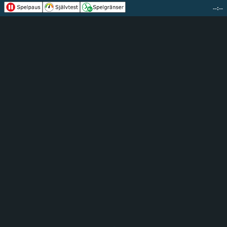
--:--