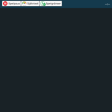
--:--