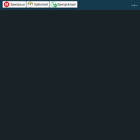
--:--