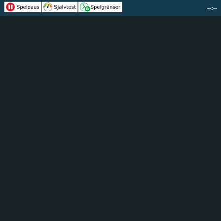
--:--