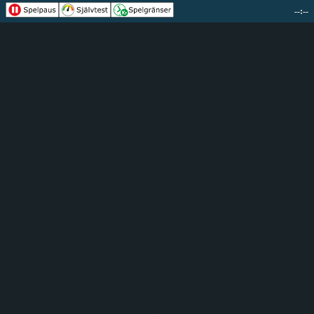
--:--