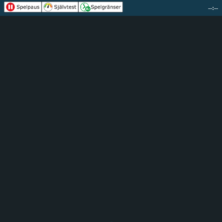
--:--