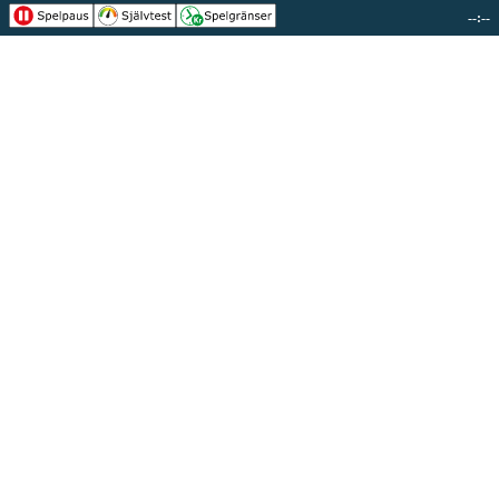
--:--