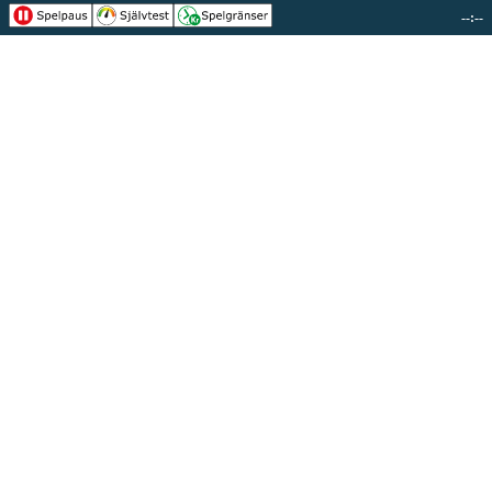
--:--