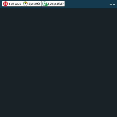
--:--