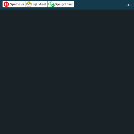
--:--