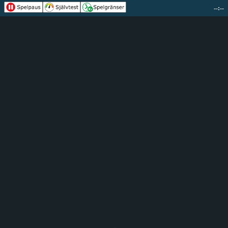
--:--