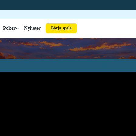
Poker
Nyheter
Börja spela