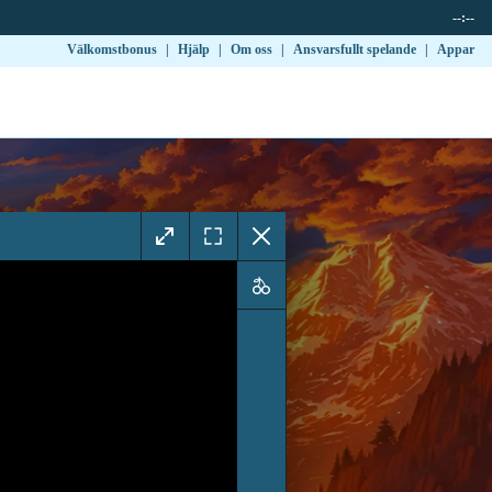
--:--
Välkomstbonus
|
Hjälp
|
Om oss
|
Ansvarsfullt spelande
|
Appar