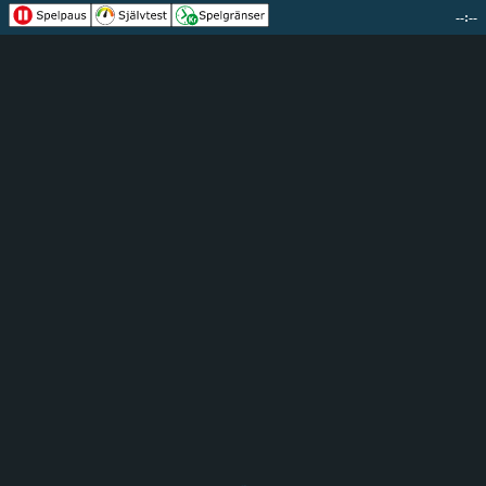
--:--