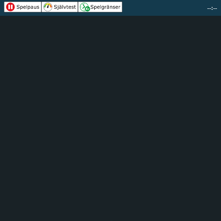
--:--