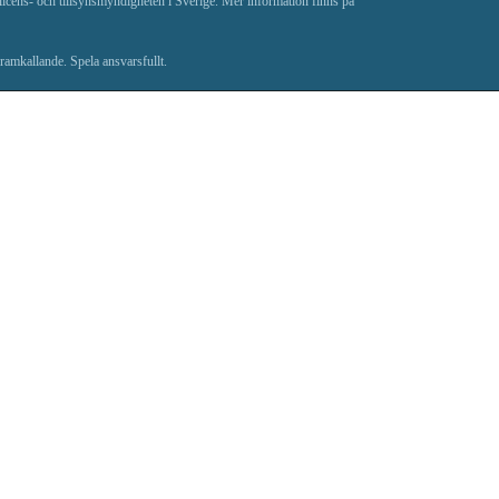
 licens- och tillsynsmyndigheten i Sverige. Mer information finns på
ramkallande. Spela ansvarsfullt.