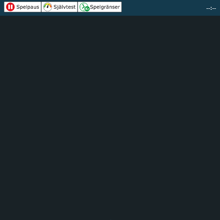
--:--