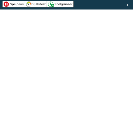
--:--