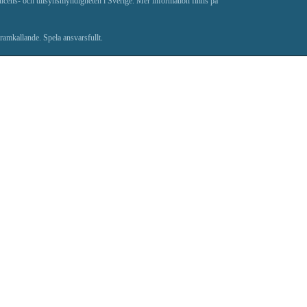
 licens- och tillsynsmyndigheten i Sverige. Mer information finns på
ramkallande. Spela ansvarsfullt.