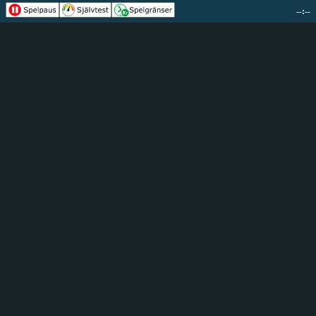
--:--