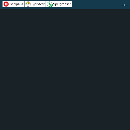
--:--