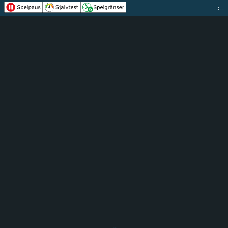
--:--