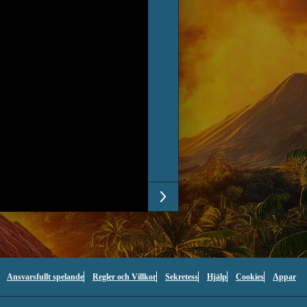
Ansvarsfullt spelande
Regler och Villkor
Sekretess
Hjälp
Cookies
Appar