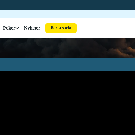
Poker
Nyheter
Börja spela