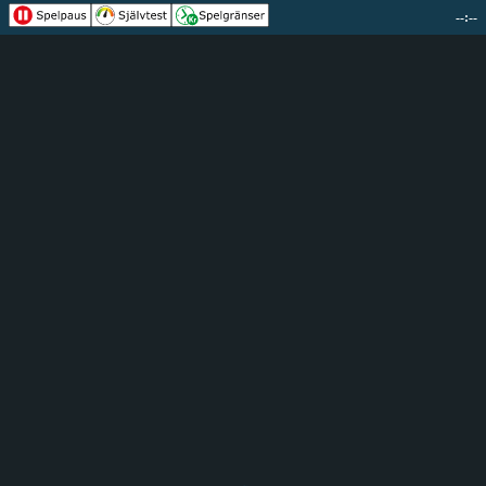
--:--