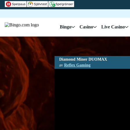
Bingo
Casino
Live Casino
Diamond Miner DUOMAX
av
Reflex Gaming