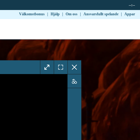
--:--
Välkomstbonus
|
Hjälp
|
Om oss
|
Ansvarsfullt spelande
|
Appar