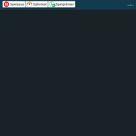
--:--