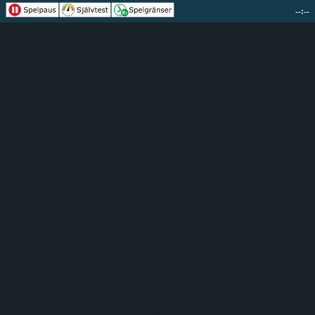
--:--