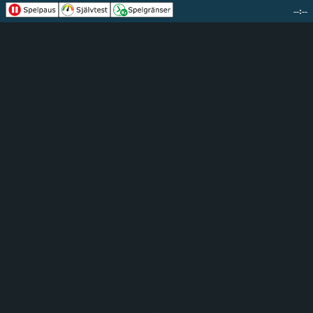
--:--