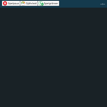
--:--