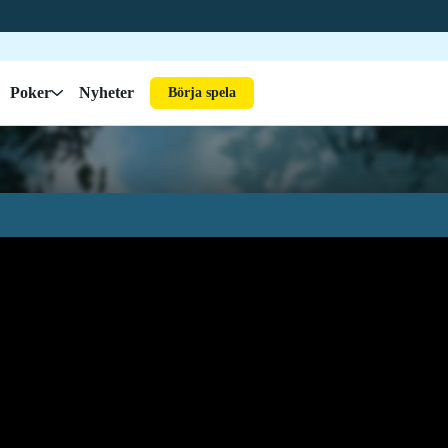
Poker
Nyheter
Börja spela