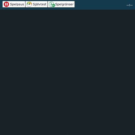
--:--