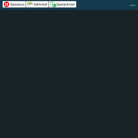
--:--