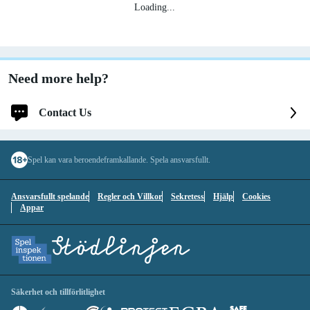
Loading
...
Need more help?
Contact Us
Log in for faster and personalized assistance
Spel kan vara beroendeframkallande. Spela ansvarsfullt.
Log in
Ansvarsfullt spelande
Regler och Villkor
Sekretess
Hjälp
Cookies
You'll be logged into your account.
Appar
Continue without logging in
1
Contact Options
Säkerhet och tillförlitlighet